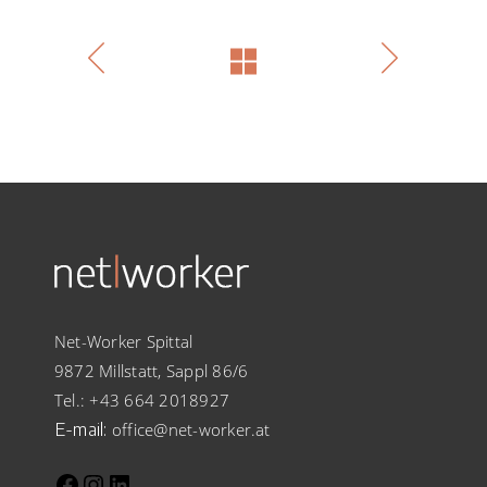
Net-Worker Spittal
9872 Millstatt, Sappl 86/6
Tel.:
+43 664 2018927
E-mail:
office@net-worker.at
Facebook
Instagram
LinkedIn