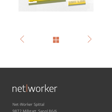
Net-Worker Spittal
9872 Millstatt, Sappl 86/6