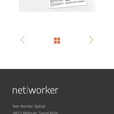
Net-Worker Spittal
9872 Millstatt, Sappl 86/6