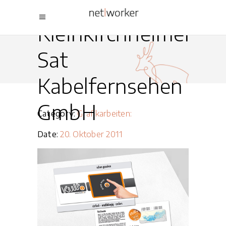
Kult1 TV – Bad
Kleinkirchheimer
Sat
Kabelfernsehen
GmbH
Category:
Grafikarbeiten:
Date:
20. Oktober 2011