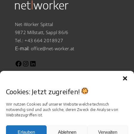
Net-Worker Spittal
9872 Millstatt, Sappl 86/6
Tel.:
+43 664 2018927
E-mail:
office@net-worker.at
Facebook
Instagram
LinkedIn
Cookies: Jetzt zugreifen!
Wir nutzen Cookies auf unserer Website welche technisch
INFORMATIONEN:
notwendig sind und auch solche, deren Zweck die Analyse von
Websitezugriffen ist.
- AGB
Erlauben
Ablehnen
Verwalten
- Impressum